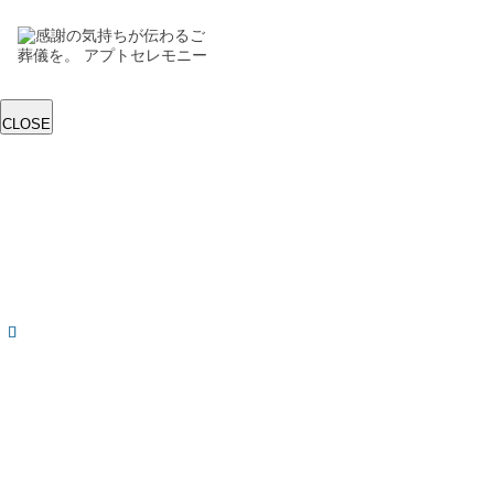
CLOSE
トップ
葬儀プラン
直葬
一日葬
家族葬
一般葬
斎場を探す
事前相談
お葬式を知る
葬儀の種
類
斎場の種
類
葬儀の準
備
お葬式の
流れ
お客様の声