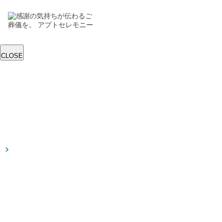
CLOSE
トップ
葬儀プラン
直葬
一日葬
家族葬
一般葬
斎場を探す
事前相談
お葬式を知る
葬儀の種
類
斎場の種
類
葬儀の準
備
お葬式の
流れ
お客様の声