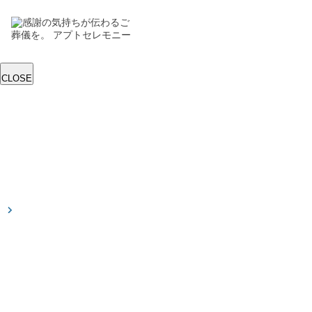
CLOSE
トップ
葬儀プラン
直葬
一日葬
家族葬
一般葬
斎場を探す
事前相談
お葬式を知る
葬儀の種
類
斎場の種
類
葬儀の準
備
お葬式の
流れ
お客様の声