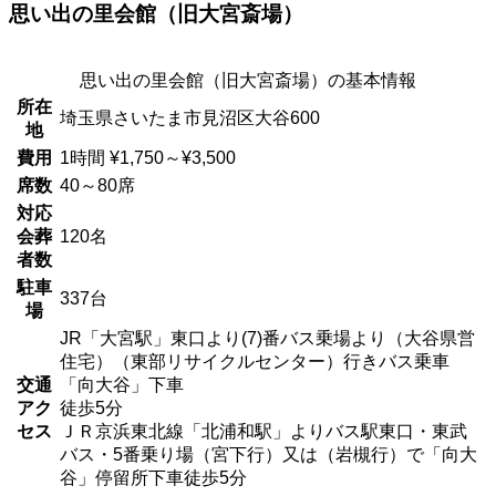
思い出の里会館（旧大宮斎場）
思い出の里会館（旧大宮斎場）の基本情報
所在
埼玉県さいたま市見沼区大谷600
地
費用
1時間 ¥1,750～¥3,500
席数
40～80席
対応
会葬
120名
者数
駐車
337台
場
JR「大宮駅」東口より(7)番バス乗場より（大谷県営
住宅）（東部リサイクルセンター）行きバス乗車
交通
「向大谷」下車
アク
徒歩5分
セス
ＪＲ京浜東北線「北浦和駅」よりバス駅東口・東武
バス・5番乗り場（宮下行）又は（岩槻行）で「向大
谷」停留所下車徒歩5分