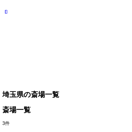
お葬式を知る
葬儀の種
類
斎場の種
類
葬儀の準
備
お葬式の
流れ
お客様の声
よくある質問
会社概要
埼玉県の斎場一覧
斎場一覧
3件