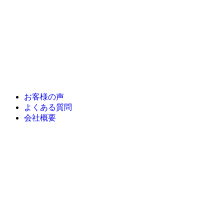
お客様の声
よくある質問
会社概要
トップ
葬儀プラン
直葬
一日葬
家族葬
一般葬
斎場を探す
事前相談