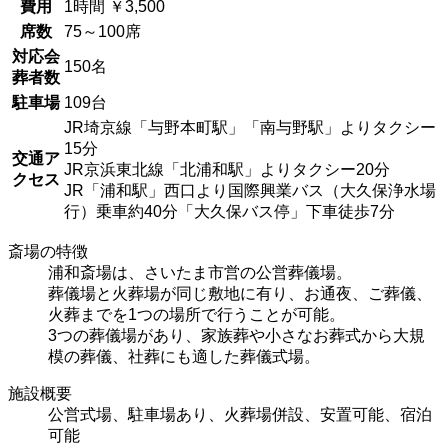
費用
1時間 ￥3,500
席数
75～100席
対応会
150名
葬者数
駐車場
109台
JR埼京線「与野本町駅」「南与野駅」よりタクシー
15分
交通ア
JR京浜東北線「北浦和駅」よりタクシー20分
クセス
JR「浦和駅」西口より国際興業バス（大久保浄水場
行）乗車約40分「大久保バス停」下車徒歩7分
斎場の特徴
浦和斎場は、さいたま市営の公営葬儀場。
葬儀場と火葬場が同じ敷地に有り、お通夜、ご葬儀、
火葬までを1つの場所で行うことが可能。
3つの葬儀場があり、家族葬や小さなお葬式から大規
模の葬儀、社葬にも適した葬儀式場。
施設概要
公営式場、駐車場あり、火葬場併設、安置可能、宿泊
可能