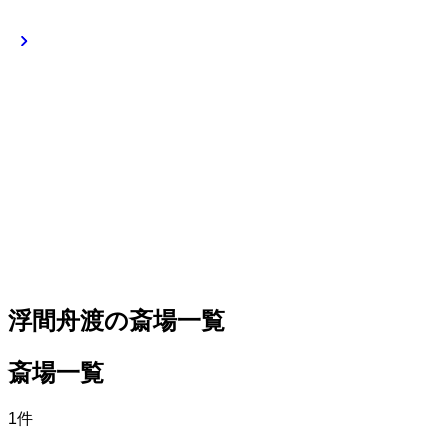
お葬式を知る
葬儀の種
類
斎場の種
類
葬儀の準
備
お葬式の
流れ
お客様の声
よくある質問
会社概要
浮間舟渡の斎場一覧
斎場一覧
1件