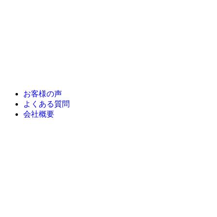
お客様の声
よくある質問
会社概要
トップ
葬儀プラン
直葬
一日葬
家族葬
一般葬
斎場を探す
事前相談