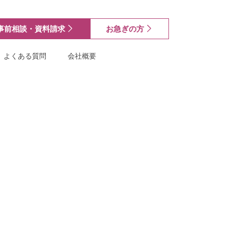
事前相談・資料請求
お急ぎの方
よくある質問
会社概要
トップ
葬儀プラン
直葬
一日葬
家族葬
一般葬
斎場を探す
事前相談
お葬式を知る
葬儀の種類
斎場の種類
葬儀の準備
お葬式の流れ
お客様の声